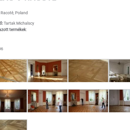
 Racotě, Poland
ő:
Tartak Michalscy
azott termékek
:
06