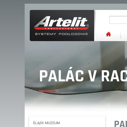
PALÁC V RA
PA
ŚLĄSK MUZEUM